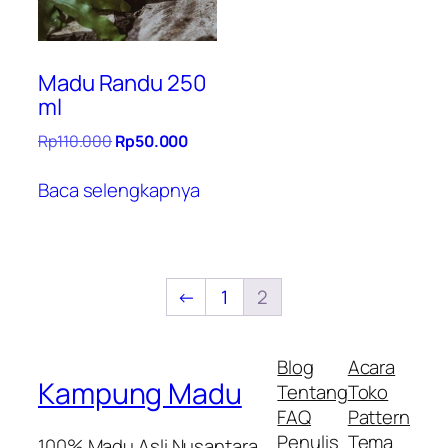
Madu Randu 250
ml
Harga
Harga
Rp
110.000
Rp
50.000
aslinya
saat
adalah:
ini
Baca selengkapnya
Rp110.000.
adalah:
Rp50.000.
←
1
2
Blog
Acara
Kampung Madu
Tentang
Toko
FAQ
Pattern
Penulis
Tema
100% Madu Asli Nusantara