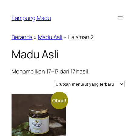
Lewati
ke
Kampung Madu
konten
Beranda
»
Madu Asli
»
Halaman 2
Madu Asli
Diurutkan
Menampilkan 17–17 dari 17 hasil
menurut
yang
terbaru
Obral!