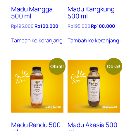
Madu Mangga
Madu Kangkung
500 ml
500 ml
Harga
Harga
Harga
Harga
Rp
195.000
Rp
100.000
Rp
195.000
Rp
100.000
aslinya
saat
aslinya
saat
adalah:
ini
adalah:
ini
Tambah ke keranjang
Tambah ke keranjang
Rp195.000.
adalah:
Rp195.000.
adalah:
Rp100.000.
Rp100.
Obral!
Obral!
Madu Randu 500
Madu Akasia 500