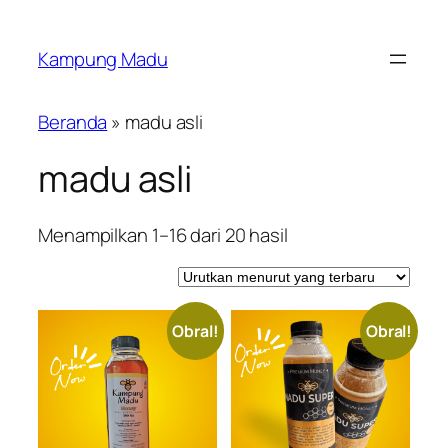
Lewati
ke
Kampung Madu
konten
Beranda
»
madu asli
madu asli
Diurutkan
Menampilkan 1–16 dari 20 hasil
menurut
yang
terbaru
Obral!
Obral!