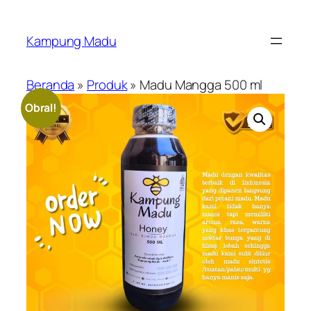
Lewati
ke
Kampung Madu
konten
Beranda
»
Produk
»
Madu Mangga 500 ml
Obral!