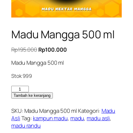
Madu Mangga 500 ml
Harga
Harga
Rp
195.000
Rp
100.000
aslinya
saat
Madu Mangga 500 ml
adalah:
ini
Rp195.000.
adalah:
Stok 999
Rp100.000.
Kuantitas
Madu
Tambah ke keranjang
Mangga
500
SKU:
Madu Mangga 500 ml
Kategori:
Madu
ml
Asli
Tag:
kampun madu
,
madu
,
madu asli
,
madu randu